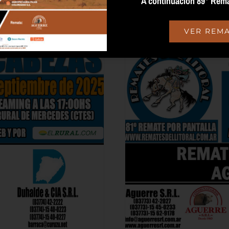
A continuación 89° Rema
octubre 30, 2025 @ 5:00 pm
-
8:00 pm
VER REM