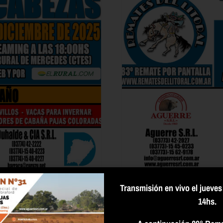
Transmisión en vivo el jueves 
14hs.
83° Remate por Pa