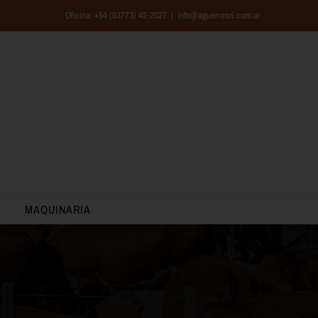
Oficina: +54 (03773) 42-2027
|
info@aguerresrl.com.ar
MAQUINARIA