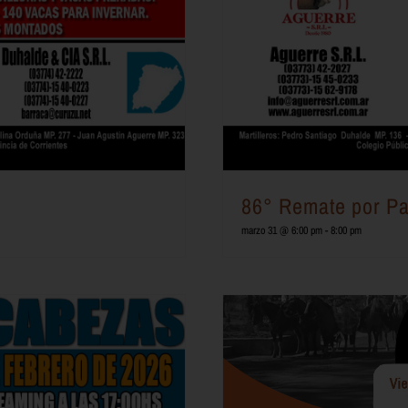
86° Remate por Pa
marzo 31 @ 6:00 pm
-
8:00 pm