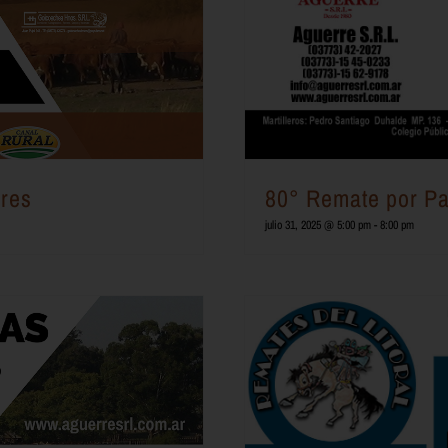
ores
80° Remate por Pa
julio 31, 2025 @ 5:00 pm
-
8:00 pm