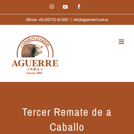
Saltar
Instagram
Facebook
YouTube
al
Oficina: +54 (03773) 42-2027
|
info@aguerresrl.com.ar
contenido
Tercer Remate de a
Caballo