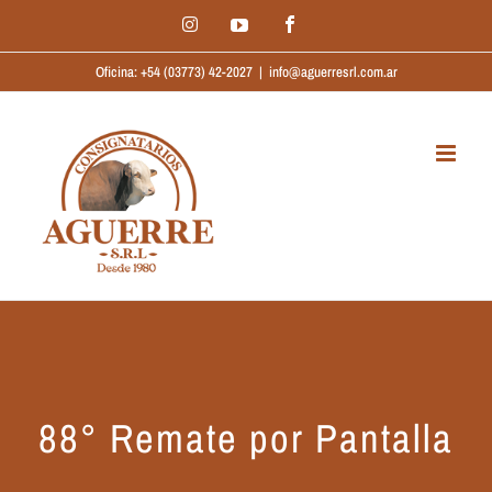
Saltar
Instagram
Facebook
YouTube
al
Oficina: +54 (03773) 42-2027
|
info@aguerresrl.com.ar
contenido
88° Remate por Pantalla