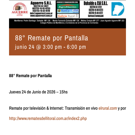
88° Remate por Pantalla
junio 24 @ 3:00 pm
-
6:00 pm
88° Remate por Pantalla
Jueves 24 de Junio de 2026 – 15hs
Remate por televisión & Internet: Transmisión en vivo
elrural.com
y por
http://www.rematesdellitoral.com.ar/index2.php