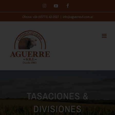
Saltar
Instagram
Facebook
YouTube
al
Oficina: +54 (03773) 42-2027
|
info@aguerresrl.com.ar
contenido
TASACIONES &
DIVISIONES