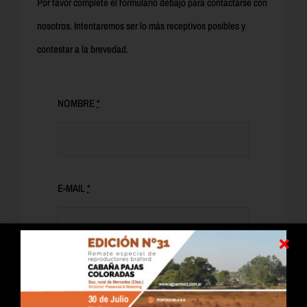
Por favor complete el formulario debajo para contactarse con
nosotros. Intentaremos ser lo más receptivos posibles y
contestar a la brevedad.
NOMBRE
*
E-MAIL
*
APELLIDO